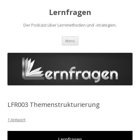
Lernfragen
Der Podcast über Lernmethoden und -strategien.
Zum
Menü
Inhalt
springen
LFR003 Themenstrukturierung
1 Antwort