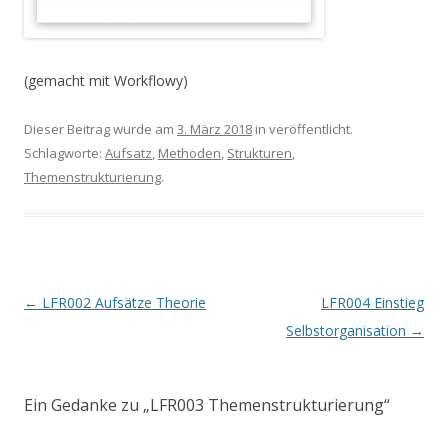
(gemacht mit Workflowy)
Dieser Beitrag wurde am
3. März 2018
in veröffentlicht.
Schlagworte:
Aufsatz
,
Methoden
,
Strukturen
,
Themenstrukturierung
.
Beitrags-
←
LFR002 Aufsätze Theorie
LFR004 Einstieg
Navigation
Selbstorganisation
→
Ein Gedanke zu „
LFR003 Themenstrukturierung
“