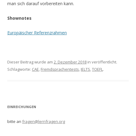
man sich darauf vorbereiten kann.
Shownotes
Europäischer Referenzrahmen
Dieser Beitrag wurde am
2. Dezember 2018
in veröffentlicht.
Schlagworte:
CAE
,
Fremdsprachentests
,
IELTS
,
TOEFL
.
EINREICHUNGEN
bitte an
fragen@lernfragen.org